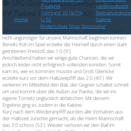
⚽ SPG Groß Glienicke/Seeburger SV –
F-Jugend
Vereinssatzung
(Jahrgang 2018/19)
Beitragsordnung
FV Turbine Potsdam 3:0 (2:0)
Home
Ü 50
Galerie
Kinderschutz
Shop
Sponsoring
Das erste Pflichtspiel in der Kreisliga nach 5 Jahren hätte
nicht ungünstiger für unsere Mannschaft beginnen können.
Bereits früh im Spiel erzielte die Heimelf durch einen stark
getretenen Freistoß das 1:0 (9′).
Anschließend hatten wir einige gute Chancen, die wir
jedoch leider nicht erfolgreich vollenden konnten. Somit
kam es, wie es kommen musste und Groß Glienicke
erzielte kurz vor dem Halbzeitpfiff das 2:0 (40′). Wir
verlieren im Mittelfeld den Ball, der Gegner schaltet schnell
um und kommt über die Außen zur Flanke, die wir ins
eigene Tornetz unglücklich abfälschen. Mit diesem
Ergebnis ging es zudem in die Kabine.
Kurz nach dem Wiederanpfiff wurden alle Vorhaben aus
der Halbzeit zunichte gemacht, als die Heim-Mannschaft
das 3:0 schoss (53′). Wieder verloren wir den Ball im