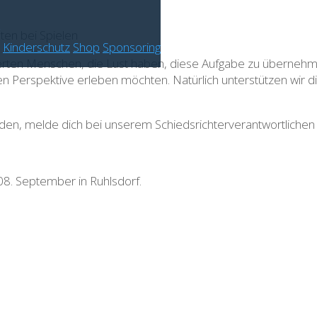
en bei Spielen
Kinderschutz
Shop
Sponsoring
ierten Menschen, die Lust haben, diese Aufgabe zu übernehme
en Perspektive erleben möchten. Natürlich unterstützen wir d
rden, melde dich bei unserem Schiedsrichterverantwortliche
08. September in Ruhlsdorf.