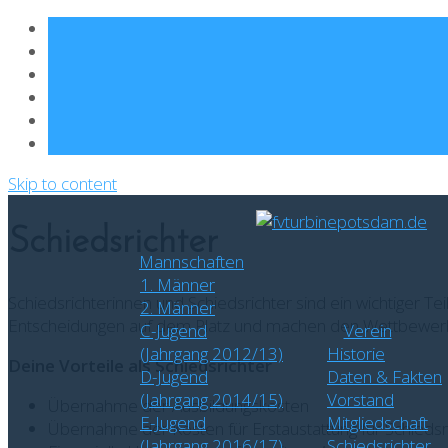
Skip to content
Schiedsrichter
Mannschaften
1. Männer
Schiedsrichterinnen und Schiedsrichter sind ein wichtiger Te
2. Männer
Entscheidungen auf dem Platz und machen den Wettbewerb
C-Jugend
Verein
(Jahrgang 2012/13)
Historie
Deine Vorteile als Schiedsrichter
D-Jugend
Daten & Fakten
(Jahrgang 2014/15)
Vorstand
Übernahme der Ausbildungskosten
E-Jugend
Mitgliedschaft
Übernahme der Kosten für Erstaustattung für Schiedsr
(Jahrgang 2016/17)
Schiedsrichter